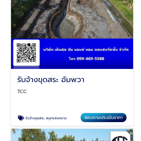
รับจ้างขุดสระ อัมพวา
TCC
สอบถามประเมินราคา
รับจ้างขุดสระ สมุทรสงคราม