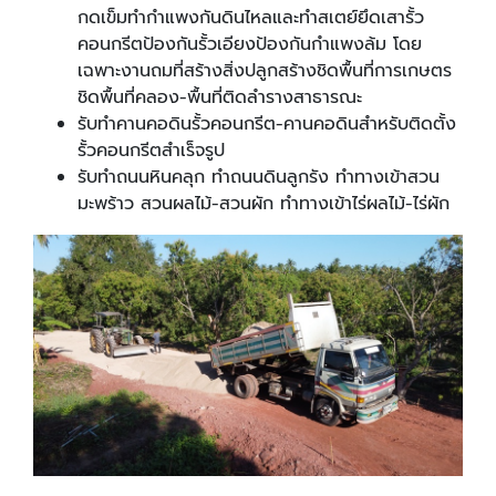
กดเข็มทำกำแพงกันดินไหลและทำสเตย์ยึดเสารั้ว
คอนกรีตป้องกันรั้วเอียงป้องกันกำแพงล้ม โดย
เฉพาะงานถมที่สร้างสิ่งปลูกสร้างชิดพื้นที่การเกษตร
ชิดพื้นที่คลอง-พื้นที่ติดลำรางสาธารณะ
รับทำคานคอดินรั้วคอนกรีต-คานคอดินสำหรับติดตั้ง
รั้วคอนกรีตสำเร็จรูป
รับทำถนนหินคลุก ทำถนนดินลูกรัง ทำทางเข้าสวน
มะพร้าว สวนผลไม้-สวนผัก ทำทางเข้าไร่ผลไม้-ไร่ผัก