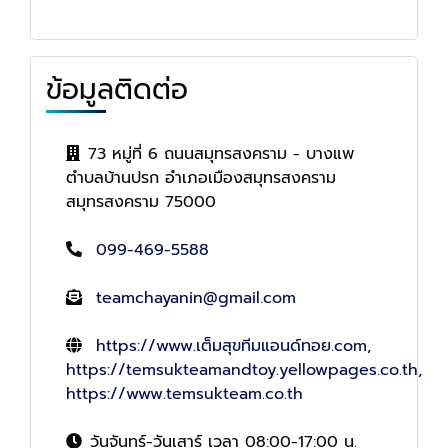
ข้อมูลติดต่อ
73 หมู่ที่ 6 ถนนสมุทรสงคราม - บางแพ
ตำบลบ้านปรก อำเภอเมืองสมุทรสงคราม
สมุทรสงคราม 75000
099-469-5588
teamchayanin@gmail.com
https://www.เต็มสุขทีมแอนด์ทอย.com
,
https://temsukteamandtoy.yellowpages.co.th
,
https://www.temsukteam.co.th
วันจันทร์-วันเสาร์ เวลา 08:00-17:00 น.