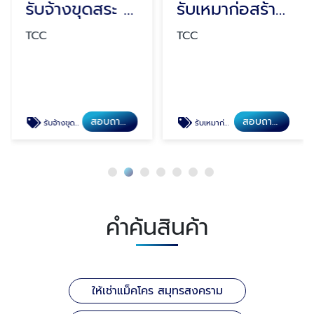
รับจ้างขุดสระ อัมพวา
รับเหมาก่อสร้างถนน สมุทรสงคราม
TCC
TCC
สอบถามประเมินราคา
สอบถามประเมินราคา
รับจ้างขุดสระ สมุทรสงคราม
รับเหมาก่อสร้างถนน สมุทรสงคราม
คำค้นสินค้า
ให้เช่าแม็คโคร สมุทรสงคราม