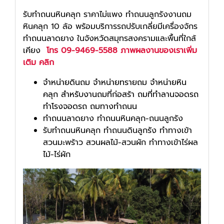
รับทำถนนหินคลุก ราคาไม่แพง ทำถนนลูกรังงานถม
หินคลุก 10 ล้อ พร้อมบริการรถปรับเกลี่ยมีเครื่องจักร
ทำถนนลาดยาง ในจังหวัดสมุทรสงครามและพื้นที่ใกล้
เคียง
โทร 09-9469-5588
ภาพผลงานของเราเพิ่ม
เติม คลิก
จำหน่ายดินถม จำหน่ายทรายถม จำหน่ายหิน
คลุก สำหรับงานถมที่ก่อสร้า ถมที่ทำลานจอดรถ
ทำโรงจอดรถ ถมทางทำถนน
ทำถนนลาดยาง ทำถนนหินคลุก-ถนนลูกรัง
รับทำถนนหินคลุก ทำถนนดินลูกรัง ทำทางเข้า
สวนมะพร้าว สวนผลไม้-สวนผัก ทำทางเข้าไร่ผล
ไม้-ไร่ผัก