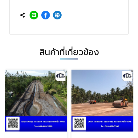
สินค้าที่เกี่ยวข้อง