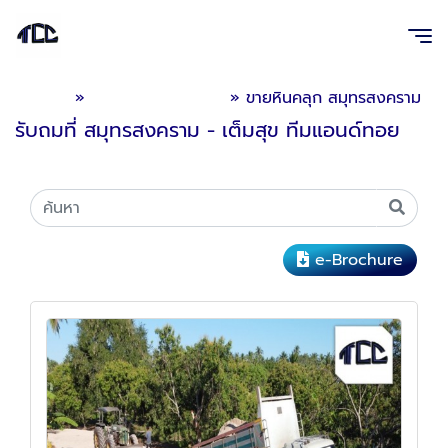
หน้าแรก
»
แคตตาล็อกออนไลน์
»
ขายหินคลุก สมุทรสงคราม
รับถมที่ สมุทรสงคราม - เต็มสุข ทีมแอนด์ทอย
e-Brochure