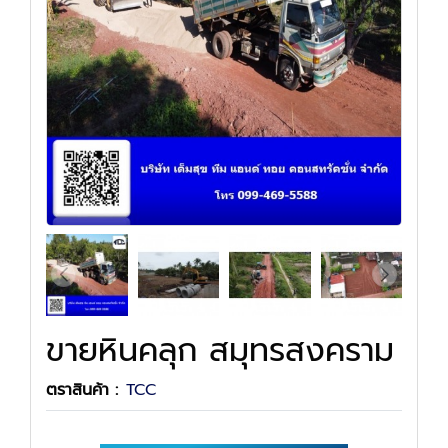
ขายหินคลุก สมุทรสงคราม
ตราสินค้า :
TCC