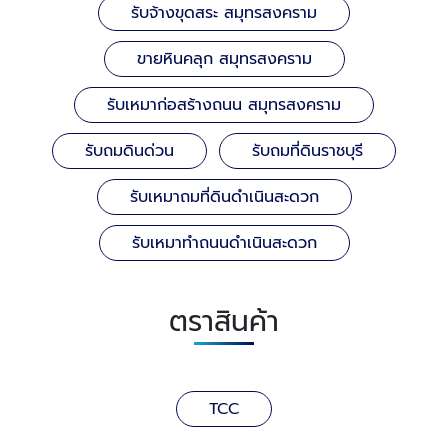
รับจ้างขุดสระ สมุทรสงคราม
ขายหินคลุก สมุทรสงคราม
รับเหมาก่อสร้างถนน สมุทรสงคราม
รับถมดินด่วน
รับถมที่ดินราชบุรี
รับเหมาถมที่ดินดำเนินสะดวก
รับเหมาทำถนนดำเนินสะดวก
ตราสินค้า
TCC