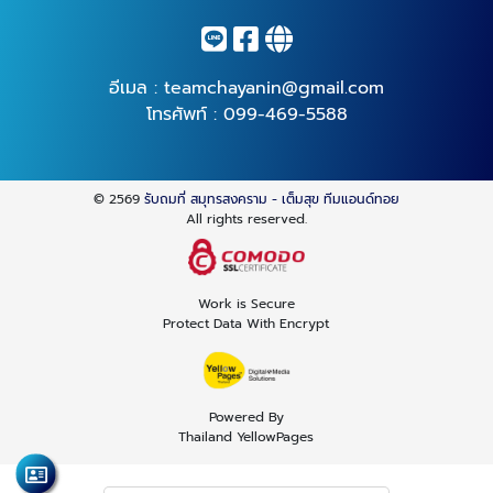
อีเมล :
teamchayanin@gmail.com
โทรศัพท์ :
099-469-5588
© 2569
รับถมที่ สมุทรสงคราม - เต็มสุข ทีมแอนด์ทอย
All rights reserved.
Work is Secure
Protect Data With Encrypt
Powered By
Thailand YellowPages